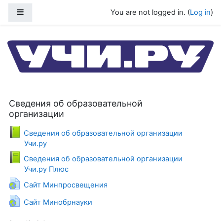
Skip to main content
Side panel
You are not logged in. (
Log in
)
Центр ДПО Учи.ру
Сведения об образовательной
организации
Сведения об образовательной организации
Book
Учи.ру
Сведения об образовательной организации
Book
Учи.ру Плюс
URL
Сайт Минпросвещения
URL
Сайт Минобрнауки