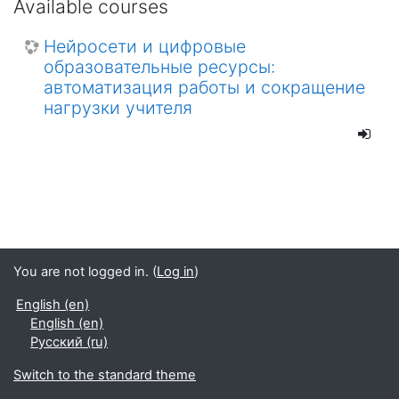
Available courses
Нейросети и цифровые
образовательные ресурсы:
автоматизация работы и сокращение
нагрузки учителя
You are not logged in. (
Log in
)
English ‎(en)‎
English ‎(en)‎
Русский ‎(ru)‎
Switch to the standard theme